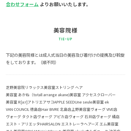
合わせフォーム
よりお願いいたします。
美容院様
下記の美容院様とは成人式当日の美容及び着付けの提携及び斡旋
をしております。（順不同）
芝野美容院
リラックス美容室
ストリング ヘア
美容室 あかね（totall arrange akane)
美容室 アクセスクローバー
美容室 R[a:r]
アトリエアサコ
APPLE SEED
Une seule
美容室 ek
VAN COUNCIL 徳島店
Hair BIVRE 北島店
上野美容室
ヴォーグ VIVE店
ヴォーグ タクト店
ヴォーグ アピカ店
ヴォーグ 石井店
ヴォーグ 橘店
エスト・アリエッタ
HAIRSALON エストレーラ
ヘアーズ エム美容室