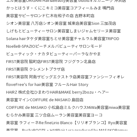
エル美容室
ORIGAMI Hair&Beauty
美容室 oluolu
オルガニーク 沖浜店
かっとはうす・くにこ
キミコ美容室
コアフィールみま 鳴門店
美容室サピー
サロンド仁木
佐和子の店 吉野本町店
シオン美容室 八万店
シオン美容室 城東店
美容室Sion 三加茂店
しげもとビューティーサロン
美容室しまい
ジャム
セリーヌ美容室
Solana hair
タケダ美容室
ちとせ美容室
チャルラル美容室
TRIPOD
Noelle
B-SPAZIO
ピーチメルバ
ビューティサロンモード
ビューティック・ナカタ
ビューティーパーラなかやま
FIRST美容院 脇町店
FIRST美容院 フジグラン北島店
FIRST美容院 クレメントプラザ店
FIRST美容院 阿南ザビッグエクストラ店
美容室ファンシー
フィオレ
flove
Free's for hair
美容室 フルール
Hair Story
HAIRZ 株式会社ひまわり
HAIR&MAKE berry2
bozu・ヘアー
美容室マイン
COIFFURE de MASAKO 島田店
COIFFURE de MASAKO 小松島店
ミルクハウス
MiWa美容室
miwa美容室
むらかみ美容室 三ツ合店
ムーラン美容室
美容室ヨーコ
美容室 ラフィーネ
Re:fine
Lirio Blanco【リリオブランコ】
Ryo美容室
美容室 Rucha
ROOTS・HAIR
hair Lura produced by MASAKO
Remyu